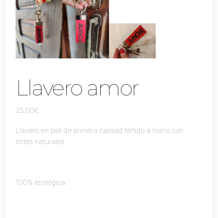
Llavero amor
25,00
€
Llavero en piel de primera calidad teñido a mano con
tintes naturales
100% ecológica