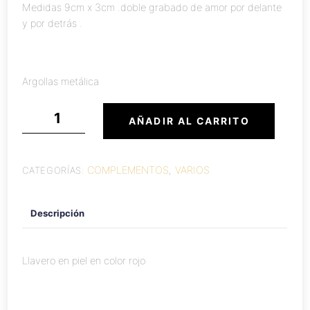
Medidas 9cm x 3cm .doble grabado de amor por delante
y por detrás .
Argollas metálica
Llavero
AÑADIR AL CARRITO
amor
cantidad
COMPLEMENTOS
VARIOS
CATEGORÍAS:
,
Descripción
Llavero en piel en color rojo