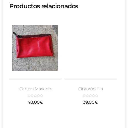
Productos relacionados
Cartera Mariann
Cinturón Fila
V
V
48,00
€
39,00
€
a
a
l
l
o
o
r
r
a
a
d
d
o
o
c
c
o
o