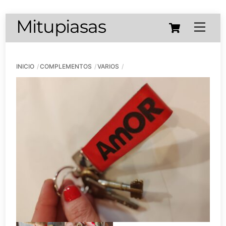
Skip
Cart
Mitupiasas
Menu
to
content
INICIO
COMPLEMENTOS
VARIOS