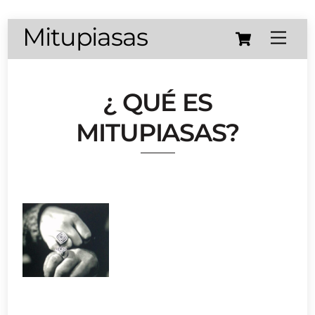
Skip
Cart
Mitupiasas
Menu
to
content
¿ QUÉ ES
MITUPIASAS?