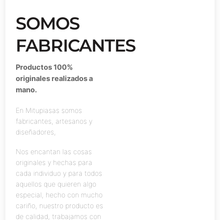
SOMOS
FABRICANTES
Productos 100%
originales realizados a
mano.
En Mitupiasas somos
fabricantes, artesanos y
diseñadores,
Nos encantan las cosas
originales y hechas para
cada individuo y para todos
aquellos que quieren algo
especial, hecho con mucho
cariño, nuestro producto es
de calidad, trabajamos con