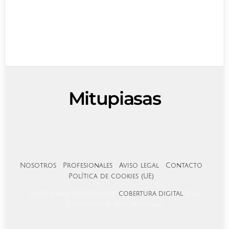
Mitupiasas
Mitupiasas
Mitupiasas
Asas Eventos
Asas Eventos
Nosotros
Profesionales
Aviso legal
Contacto
Política de cookies (UE)
DISEÑO WEB COPYRIGHT ©
COBERTURA DIGITAL
2026
COPYRIGHT © 2026 Mitupiasas