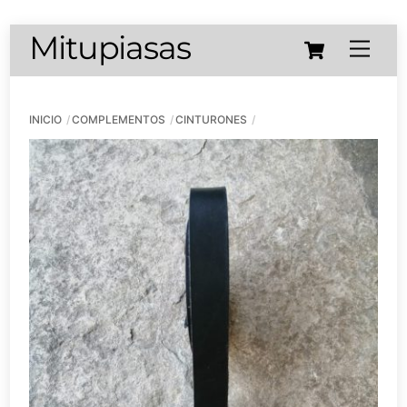
Skip
Cart
Mitupiasas
Menu
to
content
INICIO
COMPLEMENTOS
CINTURONES