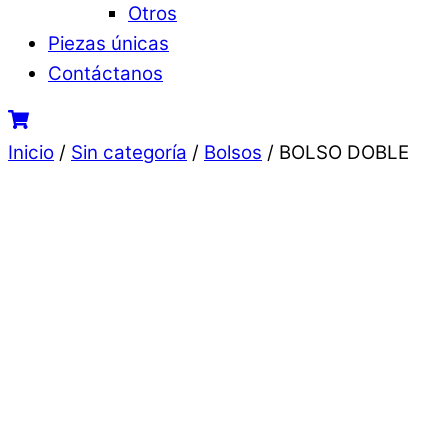
Otros
Piezas únicas
Contáctanos
Cart
Close
Close
Inicio
/
Sin categoría
/
Bolsos
/ BOLSO DOBLE
Menu
Cart