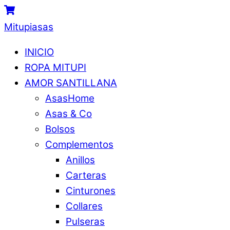
Skip
Menu
Cart
to
Mitupiasas
content
INICIO
ROPA MITUPI
AMOR SANTILLANA
AsasHome
Asas & Co
Bolsos
Complementos
Anillos
Carteras
Cinturones
Collares
Pulseras